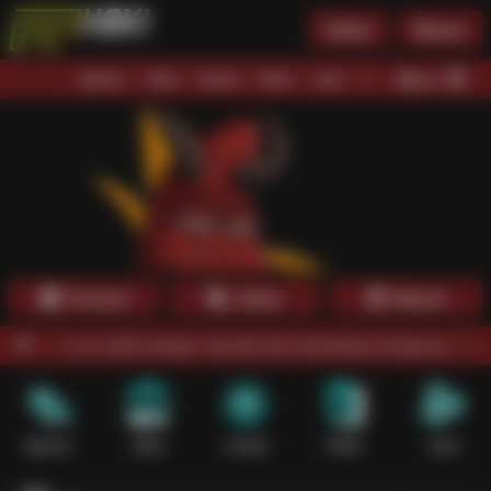
Daftar
Masuk
Menu
Beranda
Sports+
Slots
Casino
Poker
Lotto
Arcade
Fishing
Promosi
Daftar
Masuk
tahun 2026 dengan reputasi tak tertandingi di kelasnya. Segera mel
Sports+
Slots
Casino
Poker
Lotto