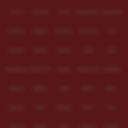
Level Up
Fat Panda
PG Soft
PragmaticPlay
Microgaming
Slot Mania
Habanero
5G Games
Nolimit City
TTG
Askmeslot
Playtech
PlayStar
Live22
CQ9
Spadegaming
PP 98% RTP
FastSpin
Penguin King
SimplePlay
Booming
Yggdrasil
GMW
BigPot
Reevo
Bgaming
BNG
RedTiger
NetEnt
BTG
Play'n Go
Apparat
Nsoft
Minigame
Evolution