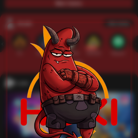
Main Casino
Arcade
Lihat semua
Hot
IDNArcade
PragmaticPlay
Askmeslot
Minigame
Mi
Main Arcade
Lotto
Fishing